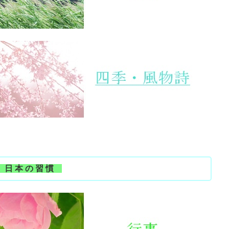
日 本 の 習 慣