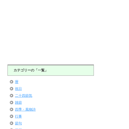
カテゴリーの「一覧」
暦
祝日
二十四節気
雑節
四季・風物詩
行事
節句