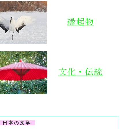
日 本 の 文 学