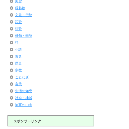
風習
縁起物
文化・伝統
和歌
短歌
俳句・季語
詩
小説
古典
歴史
宗教
ことわざ
言葉
生活の知恵
社会・地域
物事の由来
スポンサーリンク