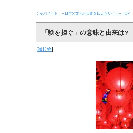
ジャパノート －日本の文化と伝統を伝えるサイト－
TOP
「験を担ぐ」の意味と由来は?
[
縁起物
]