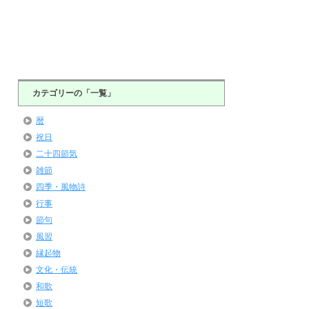
カテゴリーの「一覧」
暦
祝日
二十四節気
雑節
四季・風物詩
行事
節句
風習
縁起物
文化・伝統
和歌
短歌