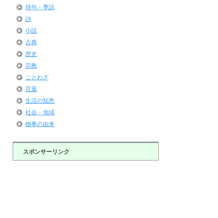
俳句・季語
詩
小説
古典
歴史
宗教
ことわざ
言葉
生活の知恵
社会・地域
物事の由来
スポンサーリンク