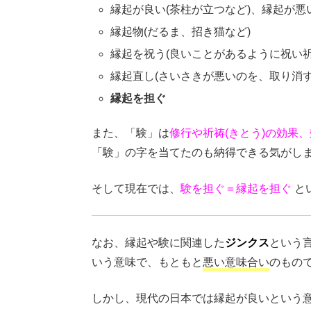
縁起が良い(茶柱が立つなど)、縁起が悪
縁起物(だるま、招き猫など)
縁起を祝う(良いことがあるように祝い祈
縁起直し(さいさきが悪いのを、取り消
縁起を担ぐ
また、「験」は
修行や祈祷(きとう)の効果
「験」の字を当てたのも納得できる気がし
そして現在では、
験を担ぐ＝縁起を担ぐ
と
なお、縁起や験に関連した
ジンクス
という
いう意味で、もともと
悪い意味合い
のもの
しかし、現代の日本では縁起が良いという