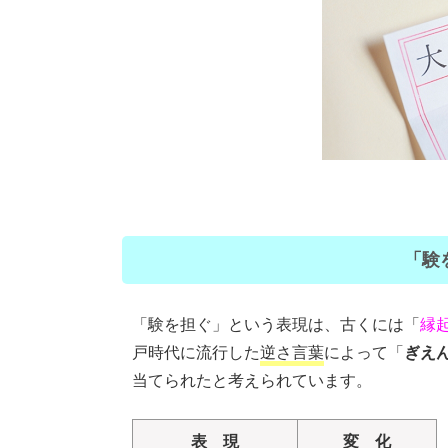
「験
「験を担ぐ」という表現は、古くには「
縁
戸時代に流行した
逆さ言葉
によって「
ぎえ
当てられたと考えられています。
表 現
変 化