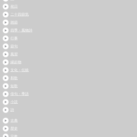
祝日
二十四節気
雑節
四季・風物詩
行事
節句
風習
縁起物
文化・伝統
和歌
短歌
俳句・季語
小説
詩
古典
歴史
宗教