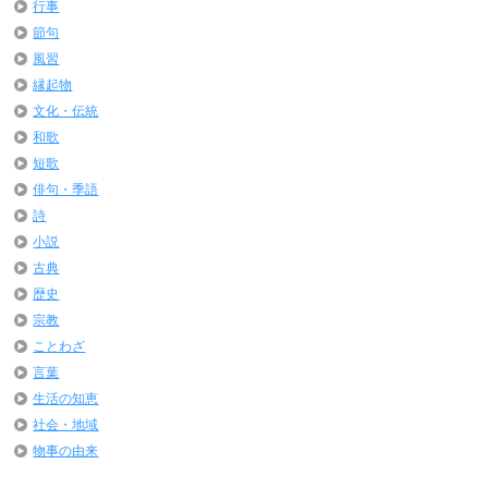
行事
節句
風習
縁起物
文化・伝統
和歌
短歌
俳句・季語
詩
小説
古典
歴史
宗教
ことわざ
言葉
生活の知恵
社会・地域
物事の由来