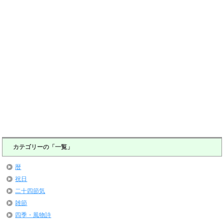
カテゴリーの「一覧」
暦
祝日
二十四節気
雑節
四季・風物詩