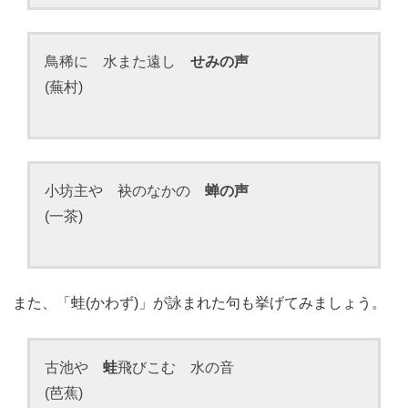
鳥稀に 水また遠し
せみの声
(蕪村)
小坊主や 袂のなかの
蝉の声
(一茶)
また、「蛙(かわず)」が詠まれた句も挙げてみましょう。
古池や
蛙
飛びこむ 水の音
(芭蕉)