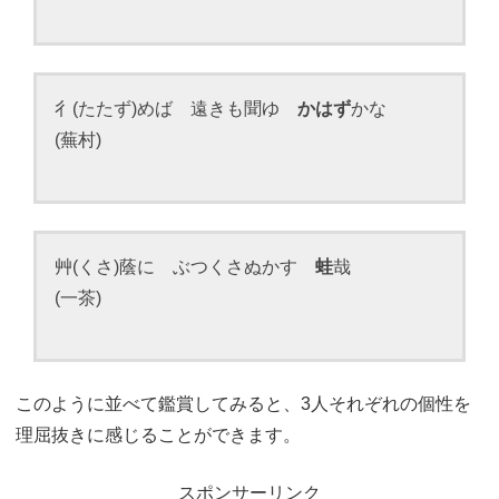
彳(たたず)めば 遠きも聞ゆ
かはず
かな
(蕪村)
艸(くさ)蔭に ぶつくさぬかす
蛙
哉
(一茶)
このように並べて鑑賞してみると、3人それぞれの個性を
理屈抜きに感じることができます。
スポンサーリンク