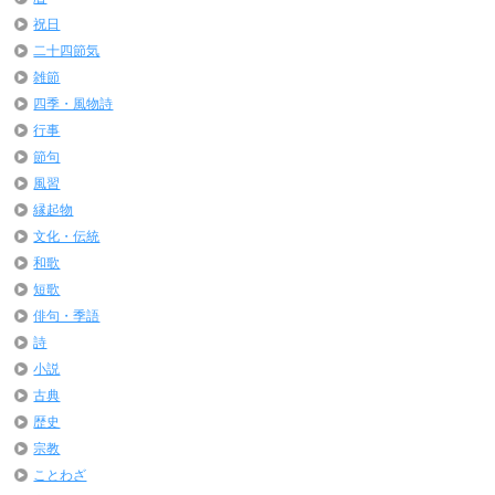
祝日
二十四節気
雑節
四季・風物詩
行事
節句
風習
縁起物
文化・伝統
和歌
短歌
俳句・季語
詩
小説
古典
歴史
宗教
ことわざ