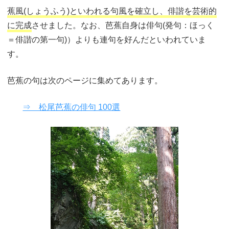
蕉風(しょうふう)といわれる句風を確立し、俳諧を芸術的
に完成
させました。なお、芭蕉自身は俳句(発句：ほっく
＝俳諧の第一句)）よりも連句を好んだといわれていま
す。
芭蕉の句は次のページに集めてあります。
⇒ 松尾芭蕉の俳句 100選