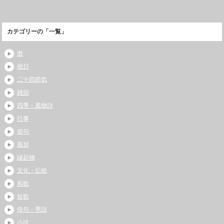
カテゴリーの「一覧」
暦
祝日
二十四節気
雑節
四季・風物詩
行事
節句
風習
縁起物
文化・伝統
和歌
短歌
俳句・季語
小説