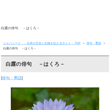
白露の俳句 －はくろ－
ジャパノート －日本の文化と伝統を伝えるサイト－
TOP
俳句・季語
白露の俳句 －はくろ－
白露の俳句 －はくろ－
[
俳句・季語
]