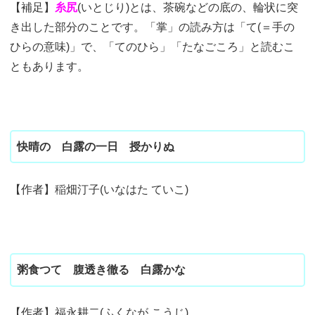
【補足】
糸尻
(いとじり)とは、茶碗などの底の、輪状に突
き出した部分のことです。「掌」の読み方は「て(＝手の
ひらの意味)」で、「てのひら」「たなごころ」と読むこ
ともあります。
快晴の 白露の一日 授かりぬ
【作者】稲畑汀子(いなはた ていこ)
粥食つて 腹透き徹る 白露かな
【作者】福永耕二(ふくなが こうじ)