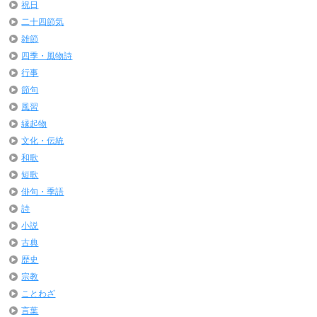
祝日
二十四節気
雑節
四季・風物詩
行事
節句
風習
縁起物
文化・伝統
和歌
短歌
俳句・季語
詩
小説
古典
歴史
宗教
ことわざ
言葉