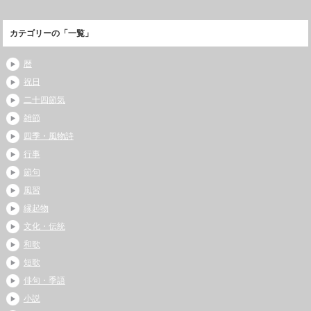
カテゴリーの「一覧」
暦
祝日
二十四節気
雑節
四季・風物詩
行事
節句
風習
縁起物
文化・伝統
和歌
短歌
俳句・季語
小説