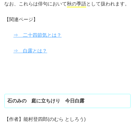
なお、これらは俳句において
秋の季語
として扱われます。
【関連ページ】
⇒ 二十四節気とは？
⇒ 白露とは？
石のみの 庭に立ちけり 今日白露
【作者】能村登四郎(のむら としろう)