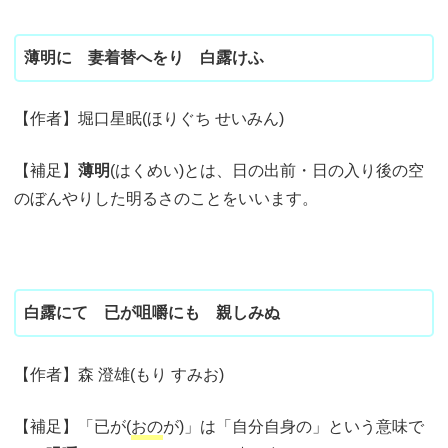
薄明に 妻着替へをり 白露けふ
【作者】堀口星眠(ほりぐち せいみん)
【補足】
薄明
(はくめい)とは、日の出前・日の入り後の空
のぼんやりした明るさのことをいいます。
白露にて 已が咀嚼にも 親しみぬ
【作者】森 澄雄(もり すみお)
【補足】「已が(
おの
が)」は「自分自身の」という意味で