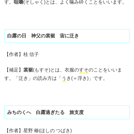
す。
咀嚼
(そしゃく)とは、よく噛み砕くことをいいます。
白露の日 神父の裳裾 宙に泛き
【作者】桂 信子
【補足】
裳裾
(もすそ)とは、衣服の
すそ
のことをいいま
す。「泛き」の読み方は「
う
き(＝浮き)」です。
みちのくへ 白露過ぎたる 旅支度
【作者】星野 椿(ほしの つばき)