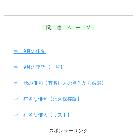
関 連 ペ ー ジ
⇒ 9月の俳句
⇒ 9月の季語【一覧】
⇒ 秋の俳句【有名俳人の名作から厳選】
⇒ 有名な俳句【永久保存版】
⇒ 有名な俳人【リスト】
スポンサーリンク