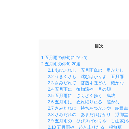
目次
1
五月雨の俳句について
2
五月雨の俳句 20選
2.1
あひふれし 五月雨傘の 重かりし
2.2
うきくさも 沈むばかりよ 五月雨
2.3
さみだれて 苔蒸すほどの 樒かな
2.4
五月雨に 御物遠や 月の顔
2.5
五月雨に ざくざく歩く 烏哉
2.6
五月雨に ぬれ細りたる 雀かな
2.7
さみだれに 持ちあつかふや 蛇目傘
2.8
さみだれの あまだればかり 浮御堂
2.9
五月雨の ひびきばかりや 古山家(や
2.10
五月雨や 起き上りたる 根無草