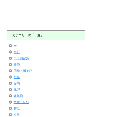
カテゴリーの「一覧」
暦
祝日
二十四節気
雑節
四季・風物詩
行事
節句
風習
縁起物
文化・伝統
和歌
短歌