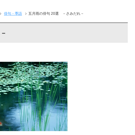
俳句・季語
五月雨の俳句 20選 －さみだれ－
れ－