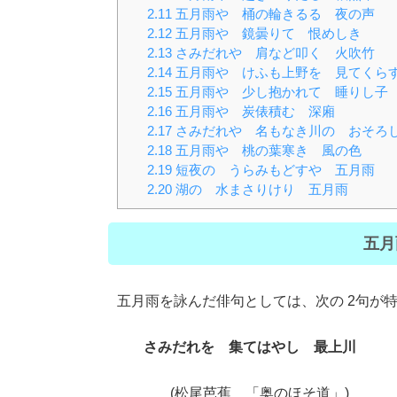
2.11
五月雨や 桶の輪きるる 夜の声
2.12
五月雨や 鏡曇りて 恨めしき
2.13
さみだれや 肩など叩く 火吹竹
2.14
五月雨や けふも上野を 見てくら
2.15
五月雨や 少し抱かれて 睡りし子
2.16
五月雨や 炭俵積む 深廂
2.17
さみだれや 名もなき川の おそろ
2.18
五月雨や 桃の葉寒き 風の色
2.19
短夜の うらみもどすや 五月雨
2.20
湖の 水まさりけり 五月雨
五月
五月雨を詠んだ俳句としては、次の 2句が
さみだれを 集てはやし 最上川
(松尾芭蕉 「奥のほそ道」)