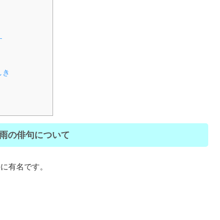
す
しき
雨の俳句について
特に有名です。