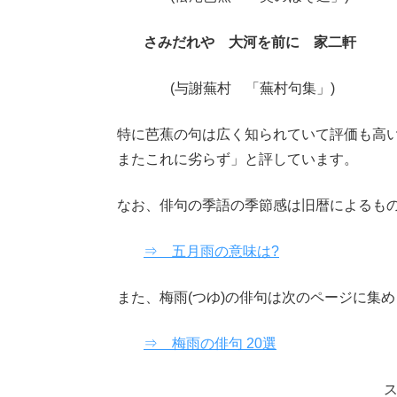
さみだれや 大河を前に 家二軒
(与謝蕪村 「蕪村句集」)
特に芭蕉の句は広く知られていて評価も高い
またこれに劣らず」と評しています。
なお、俳句の季語の季節感は旧暦によるも
⇒ 五月雨の意味は?
また、梅雨(つゆ)の俳句は次のページに集
⇒ 梅雨の俳句 20選