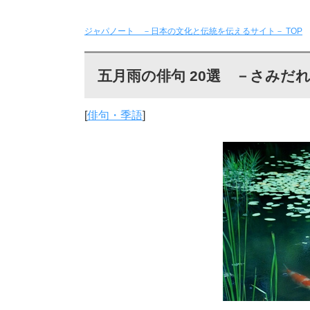
ジャパノート －日本の文化と伝統を伝えるサイト－
TOP
五月雨の俳句 20選 －さみだ
[
俳句・季語
]