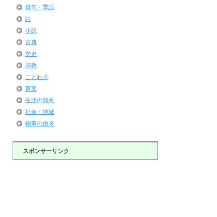
俳句・季語
詩
小説
古典
歴史
宗教
ことわざ
言葉
生活の知恵
社会・地域
物事の由来
スポンサーリンク