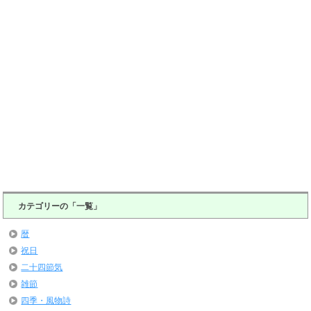
カテゴリーの「一覧」
暦
祝日
二十四節気
雑節
四季・風物詩