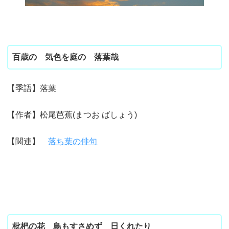
百歳の 気色を庭の 落葉哉
【季語】落葉
【作者】松尾芭蕉(まつお ばしょう)
【関連】
落ち葉の俳句
枇杷の花 鳥もすさめず 日くれたり