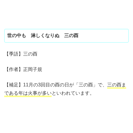
世の中も 淋しくなりぬ 三の酉
【季語】三の酉
【作者】正岡子規
【補足】11月の3回目の酉の日が「三の酉」で、
三の酉ま
である年は火事が多い
といわれています。