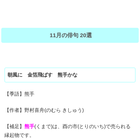
11月の俳句 20選
朝風に 金箔飛ばす 熊手かな
【季語】熊手
【作者】野村喜舟(のむら きしゅう)
【補足】
熊手
(くまで)は、酉の市(とりのいち)で売られる
縁起物です。