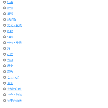
行事
節句
風習
縁起物
文化・伝統
和歌
短歌
俳句・季語
詩
小説
古典
歴史
宗教
ことわざ
言葉
生活の知恵
社会・地域
物事の由来