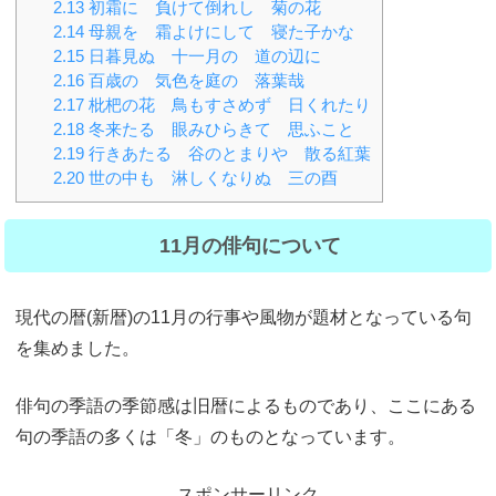
2.13
初霜に 負けて倒れし 菊の花
2.14
母親を 霜よけにして 寝た子かな
2.15
日暮見ぬ 十一月の 道の辺に
2.16
百歳の 気色を庭の 落葉哉
2.17
枇杷の花 鳥もすさめず 日くれたり
2.18
冬来たる 眼みひらきて 思ふこと
2.19
行きあたる 谷のとまりや 散る紅葉
2.20
世の中も 淋しくなりぬ 三の酉
11月の俳句について
現代の暦(新暦)の11月の行事や風物が題材となっている句
を集めました。
俳句の季語の季節感は旧暦によるものであり、ここにある
句の季語の多くは「冬」のものとなっています。
スポンサーリンク