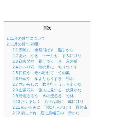
目次
1
11月の俳句について
2
11月の俳句 20選
2.1
朝風に 金箔飛ばす 熊手かな
2.2
あたゝかき 十一月も すみにけり
2.3
御火焚や 霜うつくしき 京の町
2.4
かへり花 暁の月に ちりつくす
2.5
口切や 寺へ呼れて 竹の奥
2.6
朽蓮や 葉よりもうすき 初氷
2.7
木がらしの 吹き行くうしろ姿かな
2.8
山茶花を 旅人に見する 伏見かな
2.9
時雨るるや 水の流るる 竹林
2.10
たくましく 八手は花に 成にけり
2.11
ぬかるみに 下駄とられけり 酉の市
2.12
初しぐれ 眉に烏帽子の 雫かな