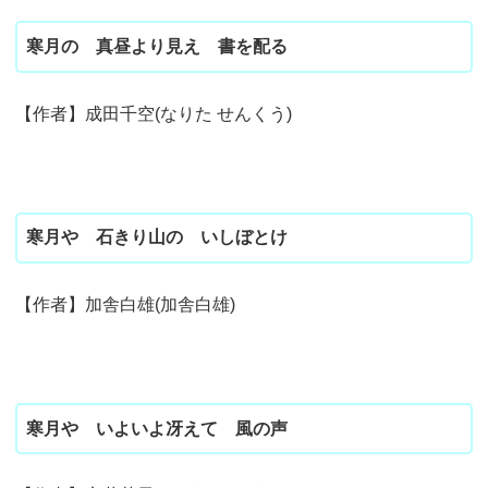
寒月の 真昼より見え 書を配る
【作者】成田千空(なりた せんくう)
寒月や 石きり山の いしぼとけ
【作者】加舎白雄(加舎白雄)
寒月や いよいよ冴えて 風の声