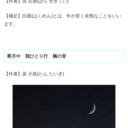
【作者】原 石鼎(はら せきてい)
【補足】白面(はくめん)とは、年が若く未熟なことをいい
ます。
寒月や 我ひとり行 橋の音
【作者】炭 大祇(たん たいぎ)