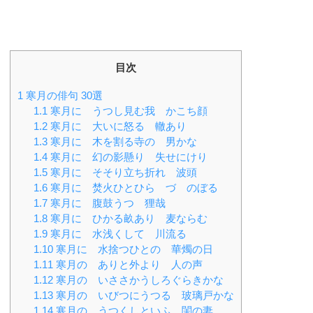
目次
1
寒月の俳句 30選
1.1
寒月に うつし見む我 かこち顔
1.2
寒月に 大いに怒る 轍あり
1.3
寒月に 木を割る寺の 男かな
1.4
寒月に 幻の影懸り 失せにけり
1.5
寒月に そそり立ち折れ 波頭
1.6
寒月に 焚火ひとひら づゝのぼる
1.7
寒月に 腹鼓うつ 狸哉
1.8
寒月に ひかる畝あり 麦ならむ
1.9
寒月に 水浅くして 川流る
1.10
寒月に 水捨つひとの 華燭の日
1.11
寒月の ありと外より 人の声
1.12
寒月の いささかうしろぐらきかな
1.13
寒月の いびつにうつる 玻璃戸かな
1.14
寒月の うつくしといふ 閨の妻