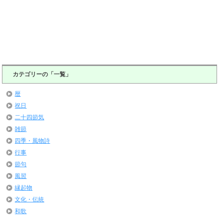
カテゴリーの「一覧」
暦
祝日
二十四節気
雑節
四季・風物詩
行事
節句
風習
縁起物
文化・伝統
和歌