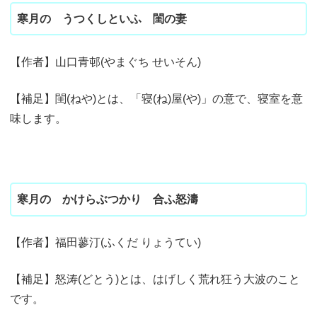
寒月の うつくしといふ 閨の妻
【作者】山口青邨(やまぐち せいそん)
【補足】閨(ねや)とは、「寝(ね)屋(や)」の意で、寝室を意
味します。
寒月の かけらぶつかり 合ふ怒濤
【作者】福田蓼汀(ふくだ りょうてい)
【補足】怒涛(どとう)とは、はげしく荒れ狂う大波のこと
です。