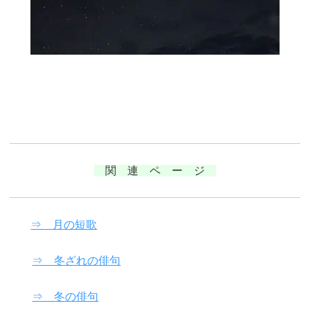
関 連 ペ ー ジ
⇒ 月の短歌
⇒ 冬ざれの俳句
⇒ 冬の俳句