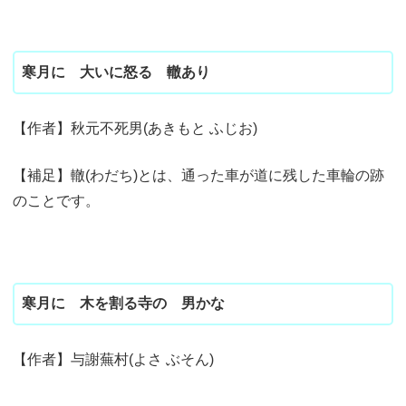
寒月に 大いに怒る 轍あり
【作者】秋元不死男(あきもと ふじお)
【補足】轍(わだち)とは、通った車が道に残した車輪の跡
のことです。
寒月に 木を割る寺の 男かな
【作者】与謝蕪村(よさ ぶそん)