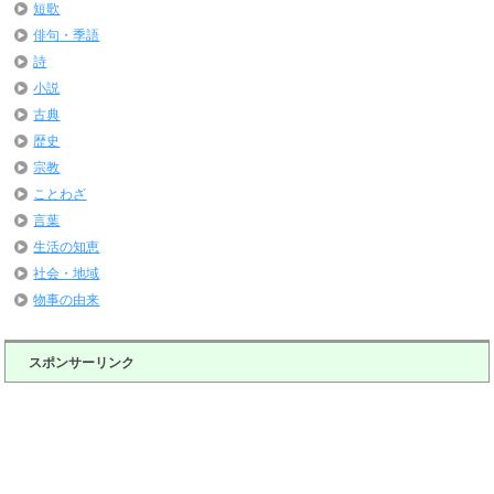
短歌
俳句・季語
詩
小説
古典
歴史
宗教
ことわざ
言葉
生活の知恵
社会・地域
物事の由来
スポンサーリンク