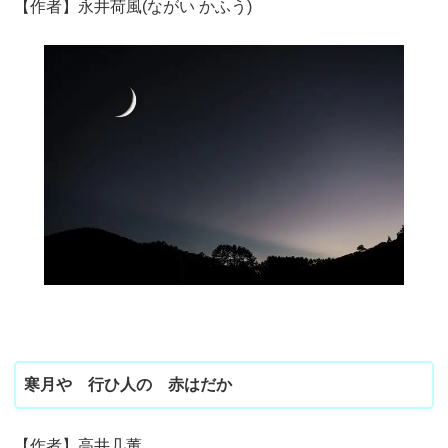
【作者】永井荷風(ながい かふう)
寒月や 行ひ人の 赤はだか
【作者】高井几董