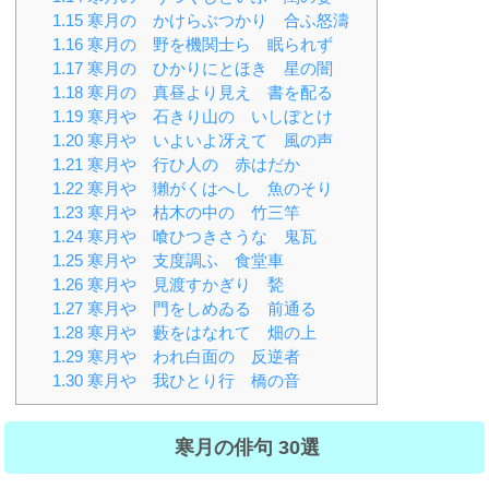
1.15
寒月の かけらぶつかり 合ふ怒濤
1.16
寒月の 野を機関士ら 眠られず
1.17
寒月の ひかりにとほき 星の闇
1.18
寒月の 真昼より見え 書を配る
1.19
寒月や 石きり山の いしぼとけ
1.20
寒月や いよいよ冴えて 風の声
1.21
寒月や 行ひ人の 赤はだか
1.22
寒月や 獺がくはへし 魚のそり
1.23
寒月や 枯木の中の 竹三竿
1.24
寒月や 喰ひつきさうな 鬼瓦
1.25
寒月や 支度調ふ 食堂車
1.26
寒月や 見渡すかぎり 甃
1.27
寒月や 門をしめゐる 前通る
1.28
寒月や 藪をはなれて 畑の上
1.29
寒月や われ白面の 反逆者
1.30
寒月や 我ひとり行 橋の音
寒月の俳句 30選