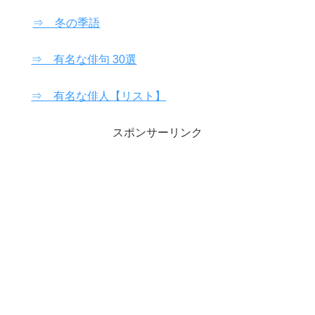
⇒ 冬の季語
⇒ 有名な俳句 30選
⇒ 有名な俳人【リスト】
スポンサーリンク