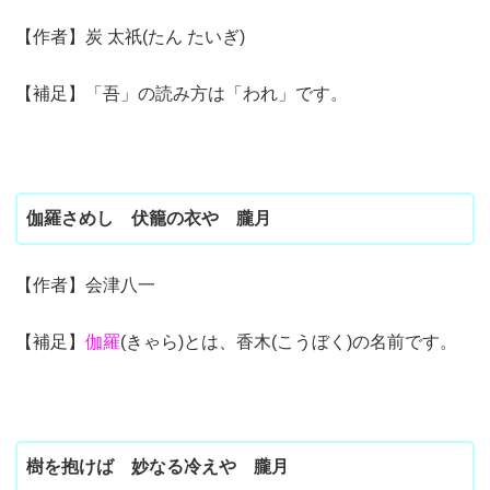
【作者】炭 太祇(たん たいぎ)
【補足】「吾」の読み方は「われ」です。
伽羅さめし 伏籠の衣や 朧月
【作者】会津八一
【補足】
伽羅
(きゃら)とは、香木(こうぼく)の名前です。
樹を抱けば 妙なる冷えや 朧月