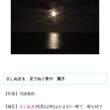
さしぬきを 足でぬぐ夜や 朧月
【作者】与謝蕪村
【補足】
さしぬき
(指貫)は袴(はかま)の一種で、裾を紐で