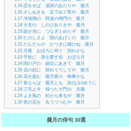
1.15
恋をせば 滋賀のあたりや 朧月
1.16
さしぬきを 足でぬぐ夜や 朧月
1.17
浄瑠璃の 阿波の鳴門の 朧月
1.18
大名の しのびありきや 朧月
1.19
誰が糸に つなぎとめたぞ 朧月
1.20
たのしさよ 闇のあげくの 朧月
1.21
だんだらの かつぎに縫ひぬ 朧月
1.22
月朧 おぼろに仰ぐ 別れかな
1.23
手枕に 身を愛す也 おぼろ月
1.24
閨の戸の 細目にあきて 朧月
1.25
花の顔に 晴れうてしてや 朧月
1.26
花を盗む 朧月夜の 検事かな
1.27
春ならば 朧月とも 詠(なが)めうに
1.28
三毛よ今 帰つたぞ門の 月朧
1.29
よき風の 松から来るや 朧月
1.30
世の花を 丸うつつむや 朧月
朧月の俳句 30選