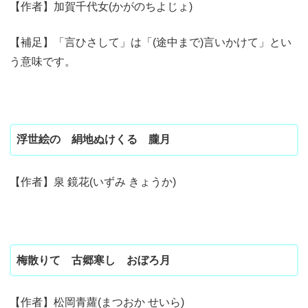
【作者】加賀千代女(かがのちよじょ)
【補足】「言ひさして」は「(途中まで)言いかけて」とい
う意味です。
浮世絵の 絹地ぬけくる 朧月
【作者】泉 鏡花(いずみ きょうか)
梅散りて 古郷寒し おぼろ月
【作者】松岡青蘿(まつおか せいら)