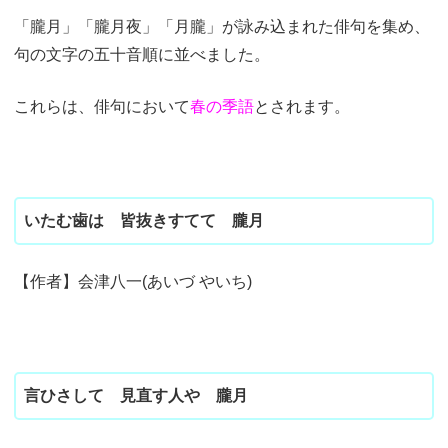
「朧月」「朧月夜」「月朧」が詠み込まれた俳句を集め、
句の文字の五十音順に並べました。
これらは、俳句において
春の季語
とされます。
いたむ歯は 皆抜きすてて 朧月
【作者】会津八一(あいづ やいち)
言ひさして 見直す人や 朧月