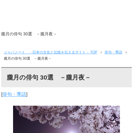
朧月の俳句 30選 －朧月夜－
ジャパノート －日本の文化と伝統を伝えるサイト－
TOP
俳句・季語
朧月の俳句 30選 －朧月夜－
朧月の俳句 30選 －朧月夜－
[
俳句・季語
]