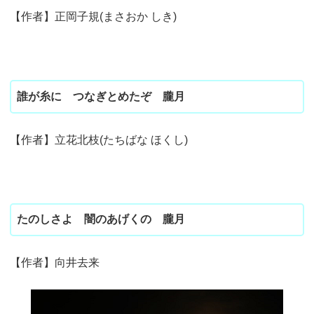
【作者】正岡子規(まさおか しき)
誰が糸に つなぎとめたぞ 朧月
【作者】立花北枝(たちばな ほくし)
たのしさよ 闇のあげくの 朧月
【作者】向井去来