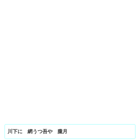
川下に 網うつ吾や 朧月