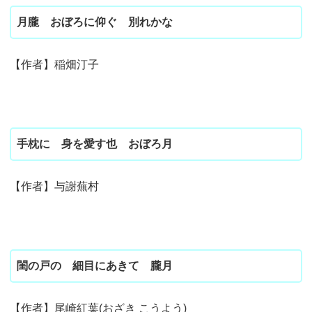
月朧 おぼろに仰ぐ 別れかな
【作者】稲畑汀子
手枕に 身を愛す也 おぼろ月
【作者】与謝蕪村
閨の戸の 細目にあきて 朧月
【作者】尾崎紅葉(おざき こうよう)