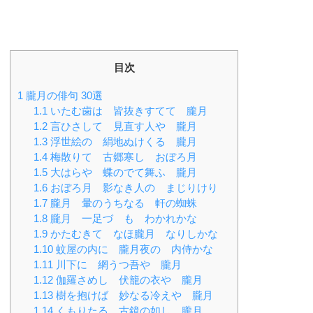
目次
1
朧月の俳句 30選
1.1
いたむ歯は 皆抜きすてて 朧月
1.2
言ひさして 見直す人や 朧月
1.3
浮世絵の 絹地ぬけくる 朧月
1.4
梅散りて 古郷寒し おぼろ月
1.5
大はらや 蝶のでて舞ふ 朧月
1.6
おぼろ月 影なき人の まじりけり
1.7
朧月 暈のうちなる 軒の蜘蛛
1.8
朧月 一足づゝも わかれかな
1.9
かたむきて なほ朧月 なりしかな
1.10
蚊屋の内に 朧月夜の 内侍かな
1.11
川下に 網うつ吾や 朧月
1.12
伽羅さめし 伏籠の衣や 朧月
1.13
樹を抱けば 妙なる冷えや 朧月
1.14
くもりたる 古鏡の如し 朧月