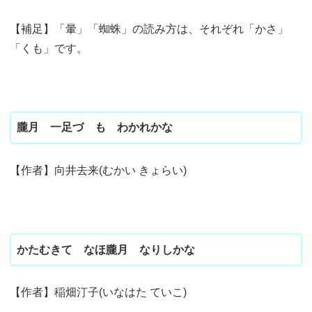
【補足】「暈」「蜘蛛」の読み方は、それぞれ「かさ」
「くも」です。
朧月 一足づゝも わかれかな
【作者】向井去来(むかい きょらい)
かたむきて なほ朧月 なりしかな
【作者】稲畑汀子(いなはた ていこ)