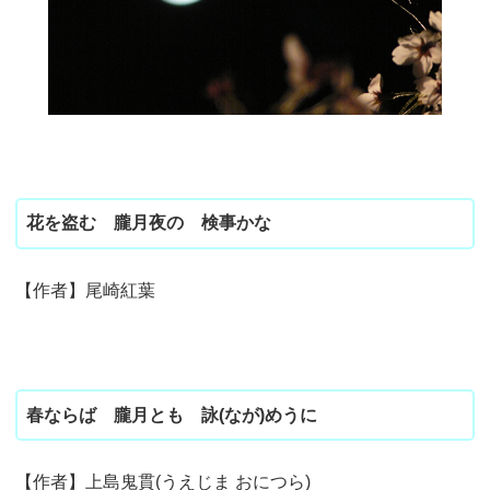
花を盗む 朧月夜の 検事かな
【作者】尾崎紅葉
春ならば 朧月とも 詠(なが)めうに
【作者】上島鬼貫(うえじま おにつら)