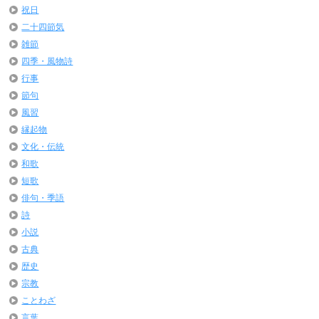
祝日
二十四節気
雑節
四季・風物詩
行事
節句
風習
縁起物
文化・伝統
和歌
短歌
俳句・季語
詩
小説
古典
歴史
宗教
ことわざ
言葉