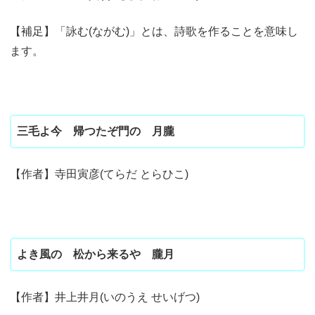
【補足】「詠む(ながむ)」とは、詩歌を作ることを意味し
ます。
三毛よ今 帰つたぞ門の 月朧
【作者】寺田寅彦(てらだ とらひこ)
よき風の 松から来るや 朧月
【作者】井上井月(いのうえ せいげつ)