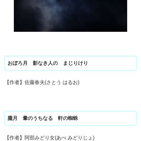
おぼろ月 影なき人の まじりけり
【作者】佐藤春夫(さとう はるお)
朧月 暈のうちなる 軒の蜘蛛
【作者】阿部みどり女(あべ みどりじょ)