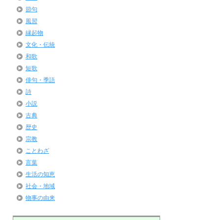
節句
風習
縁起物
文化・伝統
和歌
短歌
俳句・季語
詩
小説
古典
歴史
宗教
ことわざ
言葉
生活の知恵
社会・地域
物事の由来