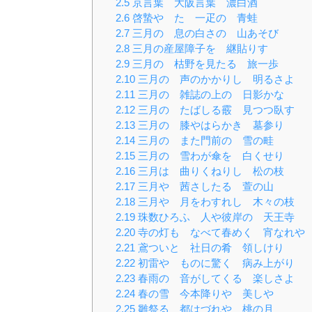
2.5
京言葉 大阪言葉 濃白酒
2.6
啓蟄や たゞ一疋の 青蛙
2.7
三月の 息の白さの 山あそび
2.8
三月の産屋障子を 継貼りす
2.9
三月の 枯野を見たる 旅一歩
2.10
三月の 声のかかりし 明るさよ
2.11
三月の 雑誌の上の 日影かな
2.12
三月の たばしる霰 見つつ臥す
2.13
三月の 膝やはらかき 墓参り
2.14
三月の また門前の 雪の畦
2.15
三月の 雪わが傘を 白くせり
2.16
三月は 曲りくねりし 松の枝
2.17
三月や 茜さしたる 萱の山
2.18
三月や 月をわすれし 木々の枝
2.19
珠数ひろふ 人や彼岸の 天王寺
2.20
寺の灯も なべて春めく 宵なれや
2.21
鳶ついと 社日の肴 領しけり
2.22
初雷や ものに驚く 病み上がり
2.23
春雨の 音がしてくる 楽しさよ
2.24
春の雪 今本降りや 美しや
2.25
雛祭る 都はづれや 桃の月