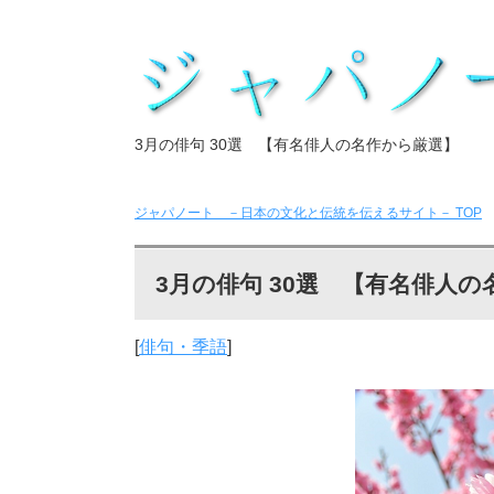
3月の俳句 30選 【有名俳人の名作から厳選】
ジャパノート －日本の文化と伝統を伝えるサイト－
TOP
3月の俳句 30選 【有名俳人
[
俳句・季語
]