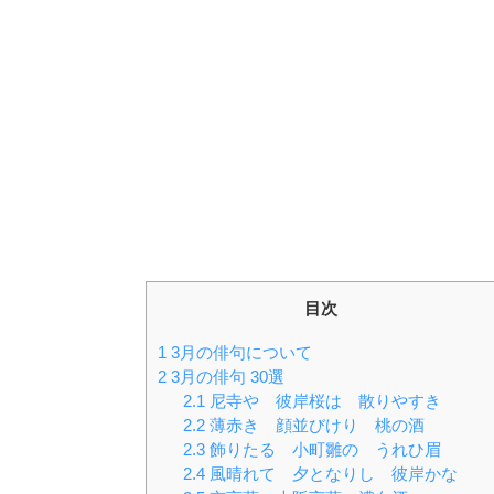
目次
1
3月の俳句について
2
3月の俳句 30選
2.1
尼寺や 彼岸桜は 散りやすき
2.2
薄赤き 顔並びけり 桃の酒
2.3
飾りたる 小町雛の うれひ眉
2.4
風晴れて 夕となりし 彼岸かな