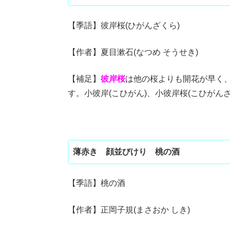
【季語】彼岸桜(ひがんざくら)
【作者】夏目漱石(なつめ そうせき)
【補足】
彼岸桜
は他の桜よりも開花が早く
す。小彼岸(こひがん)、小彼岸桜(こひがん
薄赤き 顔並びけり 桃の酒
【季語】桃の酒
【作者】正岡子規(まさおか しき)