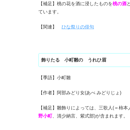
【補足】桃の花を酒に浸したものを
桃の酒
ています。
【関連】
ひな祭りの俳句
飾りたる 小町雛の うれひ眉
【季語】小町雛
【作者】阿部みどり女(あべ みどりじょ)
【補足】雛飾りによっては、三歌人(＝柿本
野小町
、清少納言、紫式部)が含まれます。