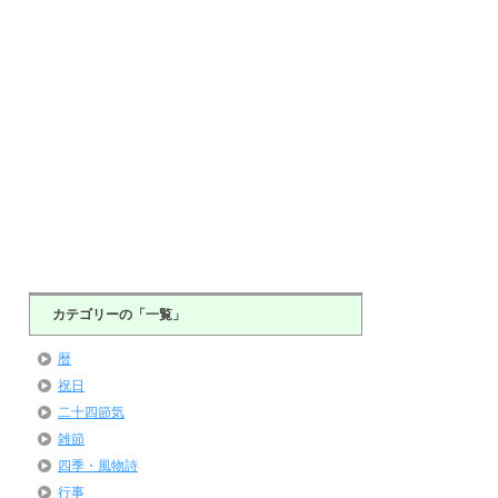
カテゴリーの「一覧」
暦
祝日
二十四節気
雑節
四季・風物詩
行事