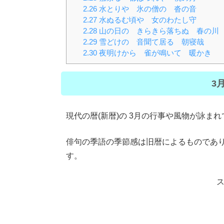
2.26
水とりや 氷の僧の 沓の音
2.27
水ぬるむ頃や 女のわたし守
2.28
山の日の きらきら落ちぬ 春の川
2.29
雪どけの 音聞て居る 朝寝哉
2.30
夜明けから 雀が鳴いて 暖かき
3
現代の暦(新暦)の 3月の行事や風物が詠ま
俳句の季語の季節感は旧暦によるものであ
す。