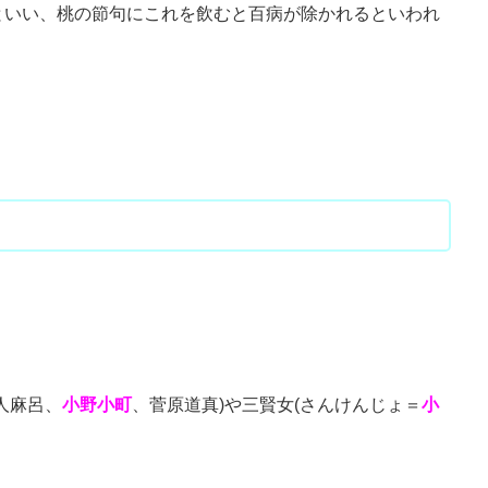
といい、桃の節句にこれを飲むと百病が除かれるといわれ
人麻呂、
小野小町
、菅原道真)や三賢女(さんけんじょ＝
小