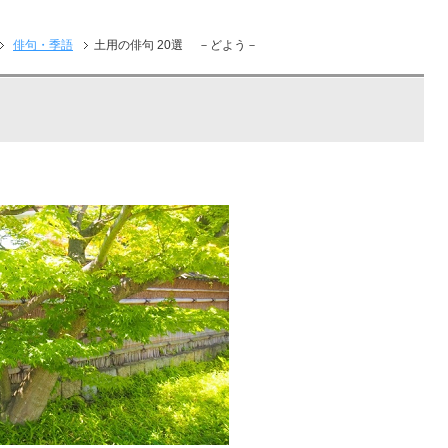
俳句・季語
土用の俳句 20選 －どよう－