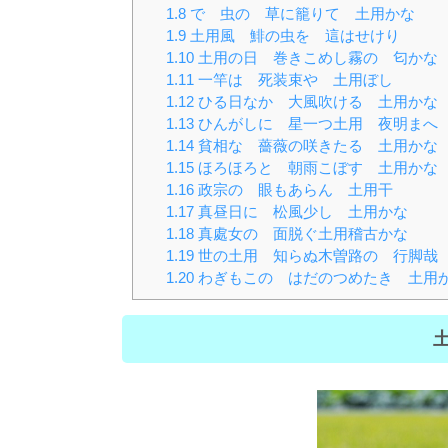
1.8
でゝ虫の 草に籠りて 土用かな
1.9
土用風 鯡の虫を 這はせけり
1.10
土用の日 巻きこめし霧の 匂かな
1.11
一竿は 死装束や 土用ぼし
1.12
ひる日なか 大風吹ける 土用かな
1.13
ひんがしに 星一つ土用 夜明まへ
1.14
貧相な 薔薇の咲きたる 土用かな
1.15
ほろほろと 朝雨こぼす 土用かな
1.16
政宗の 眼もあらん 土用干
1.17
真昼日に 松風少し 土用かな
1.18
真處女の 面脱ぐ土用稽古かな
1.19
世の土用 知らぬ木曽路の 行脚哉
1.20
わぎもこの はだのつめたき 土用
土