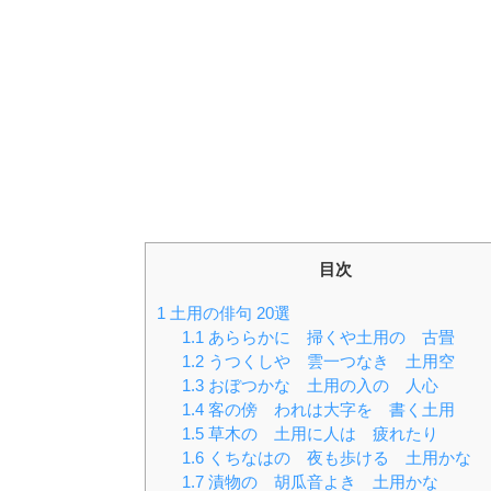
目次
1
土用の俳句 20選
1.1
あららかに 掃くや土用の 古畳
1.2
うつくしや 雲一つなき 土用空
1.3
おぼつかな 土用の入の 人心
1.4
客の傍 われは大字を 書く土用
1.5
草木の 土用に人は 疲れたり
1.6
くちなはの 夜も歩ける 土用かな
1.7
漬物の 胡瓜音よき 土用かな