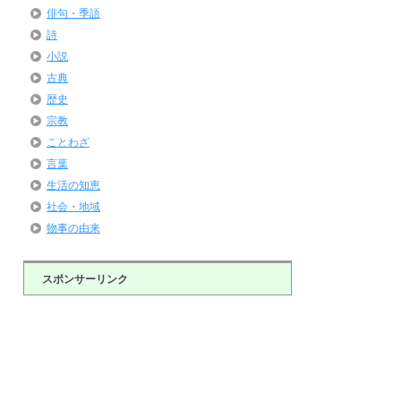
俳句・季語
詩
小説
古典
歴史
宗教
ことわざ
言葉
生活の知恵
社会・地域
物事の由来
スポンサーリンク