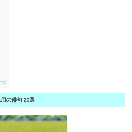
かな
用の俳句 20選