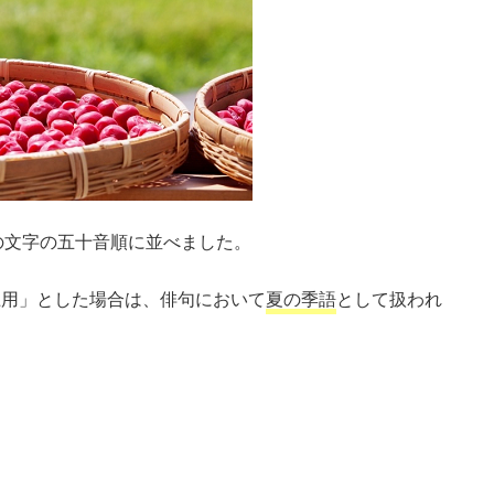
の文字の五十音順に並べました。
土用」とした場合は、俳句において
夏の季語
として扱われ