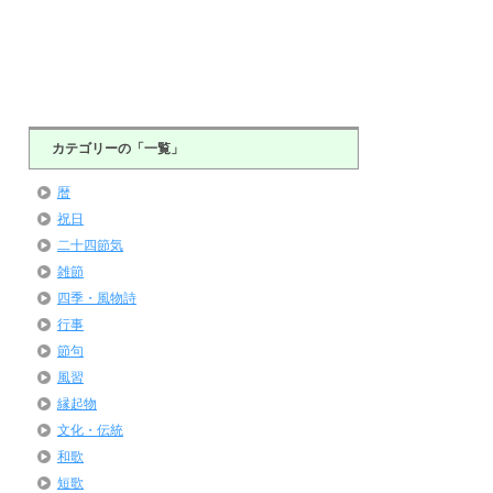
カテゴリーの「一覧」
暦
祝日
二十四節気
雑節
四季・風物詩
行事
節句
風習
縁起物
文化・伝統
和歌
短歌