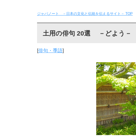
ジャパノート －日本の文化と伝統を伝えるサイト－
TOP
土用の俳句 20選 －どよう－
[
俳句・季語
]