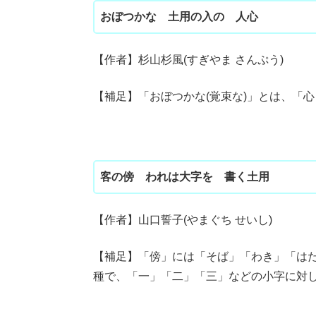
おぼつかな 土用の入の 人心
【作者】杉山杉風(すぎやま さんぷう)
【補足】「おぼつかな(覚束な)」とは、「
客の傍 われは大字を 書く土用
【作者】山口誓子(やまぐち せいし)
【補足】「傍」には「そば」「わき」「は
種で、「一」「二」「三」などの小字に対