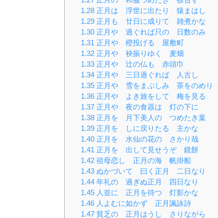
1.28
正月は 浮世に出たり 猿まはし
1.29
正月も 廿日に成りて 雑煮かな
1.30
正月や 過ぐれば只の 日数のみ
1.31
正月や 橙投げる 屋敷町
1.32
正月や 袂振りゆく 麦畑
1.33
正月や 辻の仏も 赤頭巾
1.34
正月や 三日過ぐれば 人古し
1.35
正月や 雪をまぶしみ 茶をのめり
1.36
正月や よき旅をして 梅を見る
1.37
正月や 夜の食器は 灯の下に
1.38
正月を 月下美人の つめたき葉
1.39
正月を しに戻りたる 主かな
1.40
正月を 水仙の花の さかり哉
1.41
正月を 出して見せうぞ 鏡餅
1.42
祖母恋し 正月の海 帆掛船
1.43
ぬかづいて 曰く正月 二日なり
1.44
年礼の 過ぎぬ正月 四日なり
1.45
人並に 正月を待つ 灯影かな
1.46
人よむに如かず 正月諷詠詩
1.47
貧乏の 正月はうし さりながら