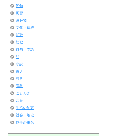
節句
風習
縁起物
文化・伝統
和歌
短歌
俳句・季語
詩
小説
古典
歴史
宗教
ことわざ
言葉
生活の知恵
社会・地域
物事の由来