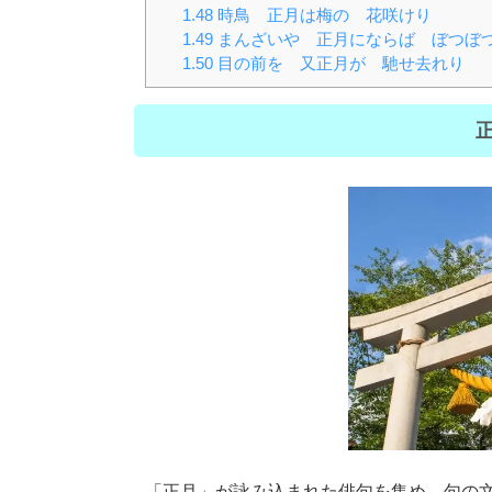
1.48
時鳥 正月は梅の 花咲けり
1.49
まんざいや 正月にならば ぼつぼ
1.50
目の前を 又正月が 馳せ去れり
正
「正月」が詠み込まれた俳句を集め、句の