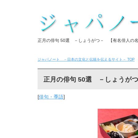
正月の俳句 50選 －しょうがつ－ 【有名俳人の
ジャパノート －日本の文化と伝統を伝えるサイト－
TOP
正月の俳句 50選 －しょうが
[
俳句・季語
]