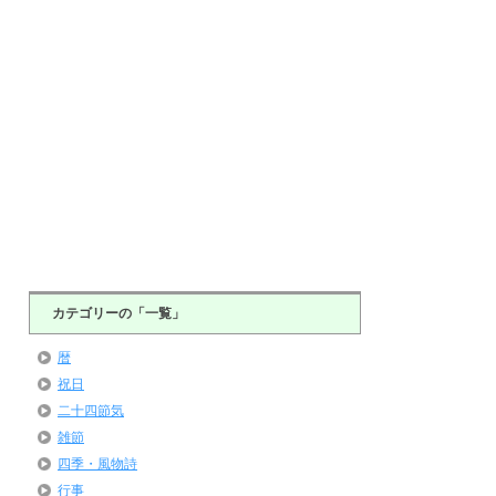
カテゴリーの「一覧」
暦
祝日
二十四節気
雑節
四季・風物詩
行事