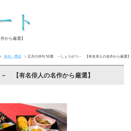
名作から厳選】
俳句・季語
正月の俳句 50選 －しょうがつ－ 【有名俳人の名作から厳選】
つ－ 【有名俳人の名作から厳選】