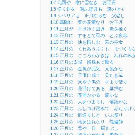
1.7
北国や 家に雪なき お正月
1.8
切り餅を 買ふ正月も 遠のきて
1.9
シベリアも 正月ならむ 父恋し
1.10
霜除に 菜の花黄なり お正月
1.11
正月が すぎゆく固き 炭を挽く
1.12
正月に するとて星の とぶ夜哉
1.13
正月の 油を惜しむ 宮の巫女
1.14
正月の くわゐうまくも まづくも
1.15
正月の こころわかきは われのみ
1.16
正月の太陽 襁褓もて翳る
1.17
正月の 金魚が元気 元気かな
1.18
正月の 子供に成て 見たき哉
1.19
正月の 凧や子供の 手より借り
1.20
正月の 花活けてある 墓拝む
1.21
正月の 花屑かかる 籬かな
1.22
正月の 人あつまりし 落語かな
1.23
正月の ふしづけ澄みて ゐたりけ
1.24
正月の 餅送りしと いふ便り
1.25
正月の 物あはれなり 傀儡師
1.26
正月の 雪や一日 眉まぶし
1.27
正月の 和服つめたき 襟合す