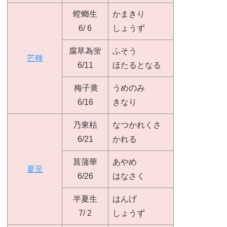
螳螂生
かまきり
6/ 6
しょうず
腐草為蛍
ふそう
芒種
6/11
ほたるとなる
梅子黄
うめのみ
6/16
きなり
乃東枯
なつかれくさ
6/21
かれる
菖蒲華
あやめ
夏至
6/26
はなさく
半夏生
はんげ
7/ 2
しょうず