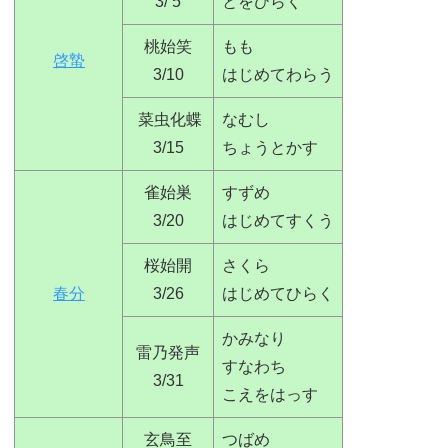
3/ 5
とをひらく
桃始笑
もも
啓蟄
3/10
はじめてわらう
菜虫化蝶
なむし
3/15
ちょうとかす
雀始巣
すずめ
3/20
はじめてすくう
桜始開
さくら
春分
3/26
はじめてひらく
かみなり
雷乃発声
すなわち
3/31
こえをはっす
玄鳥至
つばめ