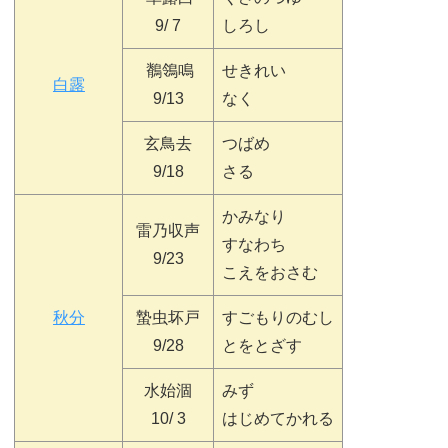
9/ 7
しろし
鶺鴒鳴
せきれい
白露
9/13
なく
玄鳥去
つばめ
9/18
さる
かみなり
雷乃収声
すなわち
9/23
こえをおさむ
秋分
蟄虫坏戸
すごもりのむし
9/28
とをとざす
水始涸
みず
10/ 3
はじめてかれる