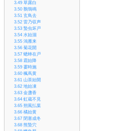
3.49
草露白
3.50
鶺鴒鳴
3.51
玄鳥去
3.52
雷乃収声
3.53
蟄虫坏戸
3.54
水始涸
3.55
鴻雁来
3.56
菊花開
3.57
蟋蟀在戸
3.58
霜始降
3.59
霎時施
3.60
楓蔦黄
3.61
山茶始開
3.62
地始凍
3.63
金盞香
3.64
虹蔵不見
3.65
朔風払葉
3.66
橘始黄
3.67
閉塞成冬
3.68
熊蟄穴