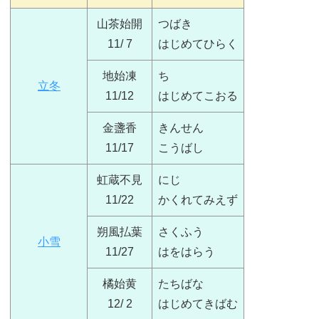
山茶始開
つばき
11/ 7
はじめてひらく
地始凍
ち
立冬
11/12
はじめてこおる
金盞香
きんせん
11/17
こうばし
虹蔵不見
にじ
11/22
かくれてみえず
朔風払葉
さくふう
小雪
11/27
はをはらう
橘始黄
たちばな
12/ 2
はじめてきばむ