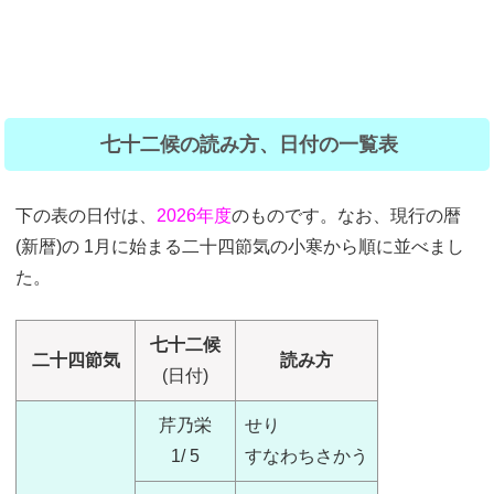
七十二候の読み方、日付の一覧表
下の表の日付は、
2026年度
のものです。なお、現行の暦
(新暦)の 1月に始まる二十四節気の小寒から順に並べまし
た。
七十二候
二十四節気
読み方
(日付)
芹乃栄
せり
1/ 5
すなわちさかう