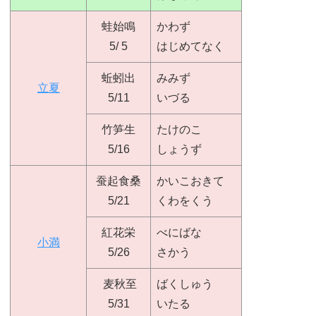
蛙始鳴
かわず
5/ 5
はじめてなく
蚯蚓出
みみず
立夏
5/11
いづる
竹笋生
たけのこ
5/16
しょうず
蚕起食桑
かいこおきて
5/21
くわをくう
紅花栄
べにばな
小満
5/26
さかう
麦秋至
ばくしゅう
5/31
いたる