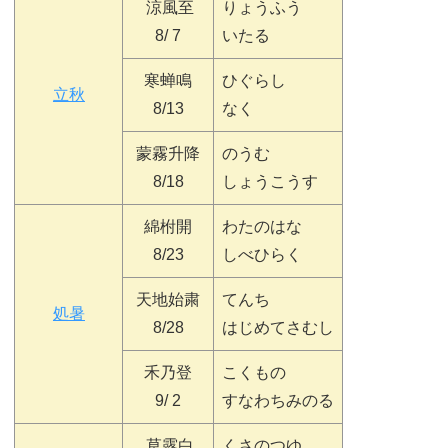
涼風至
りょうふう
8/ 7
いたる
寒蝉鳴
ひぐらし
立秋
8/13
なく
蒙霧升降
のうむ
8/18
しょうこうす
綿柎開
わたのはな
8/23
しべひらく
天地始粛
てんち
処暑
8/28
はじめてさむし
禾乃登
こくもの
9/ 2
すなわちみのる
草露白
くさのつゆ