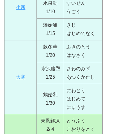
水泉動
すいせん
小寒
1/10
うごく
雉始雊
きじ
1/15
はじめてなく
款冬華
ふきのとう
1/20
はなさく
水沢腹堅
さわのみず
大寒
1/25
あつくかたし
にわとり
鶏始乳
はじめて
1/30
にゅうす
東風解凍
とうふう
2/ 4
こおりをとく