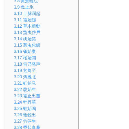
3.8
黄鶯睍睆
3.9
魚上氷
3.10
土脉潤起
3.11
霞始靆
3.12
草木萠動
3.13
蟄虫啓戸
3.14
桃始笑
3.15
菜虫化蝶
3.16
雀始巣
3.17
桜始開
3.18
雷乃発声
3.19
玄鳥至
3.20
鴻雁北
3.21
虹始見
3.22
葭始生
3.23
霜止出苗
3.24
牡丹華
3.25
蛙始鳴
3.26
蚯蚓出
3.27
竹笋生
3.28
蚕起食桑