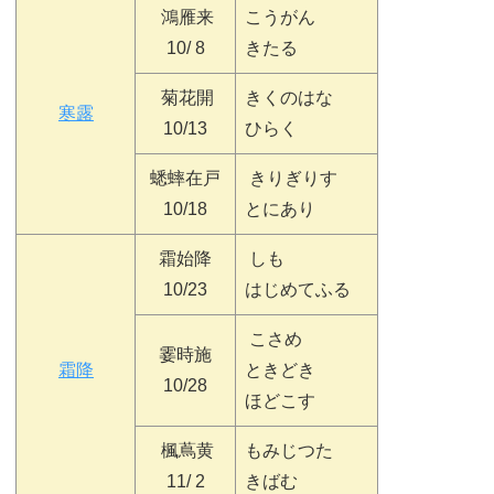
鴻雁来
こうがん
10/ 8
きたる
菊花開
きくのはな
寒露
10/13
ひらく
蟋蟀在戸
きりぎりす
10/18
とにあり
霜始降
しも
10/23
はじめてふる
こさめ
霎時施
霜降
ときどき
10/28
ほどこす
楓蔦黄
もみじつた
11/ 2
きばむ