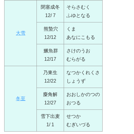
閉塞成冬
そらさむく
12/ 7
ふゆとなる
熊蟄穴
くま
大雪
12/12
あなにこもる
鱖魚群
さけのうお
12/17
むらがる
乃東生
なつかくれくさ
12/22
しょうず
麋角解
おおしかのつの
冬至
12/27
おつる
雪下出麦
せつか
1/ 1
むぎいづる