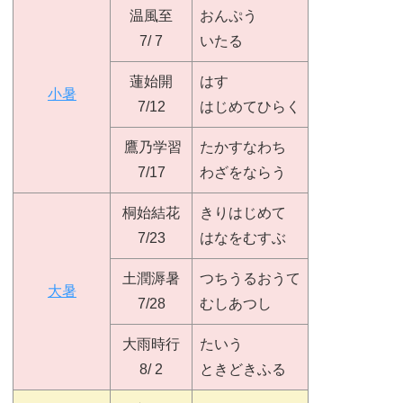
温風至
おんぷう
7/ 7
いたる
蓮始開
はす
小暑
7/12
はじめてひらく
鷹乃学習
たかすなわち
7/17
わざをならう
桐始結花
きりはじめて
7/23
はなをむすぶ
土潤溽暑
つちうるおうて
大暑
7/28
むしあつし
大雨時行
たいう
8/ 2
ときどきふる