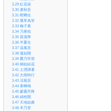
3.29
紅花栄
3.30
麦秋至
3.31
螳螂生
3.32
腐草為蛍
3.33
梅子黄
3.34
乃東枯
3.35
菖蒲華
3.36
半夏生
3.37
温風至
3.38
蓮始開
3.39
鷹乃学習
3.40
桐始結花
3.41
土潤溽暑
3.42
大雨時行
3.43
涼風至
3.44
寒蝉鳴
3.45
蒙霧升降
3.46
綿柎開
3.47
天地始粛
3.48
禾乃登