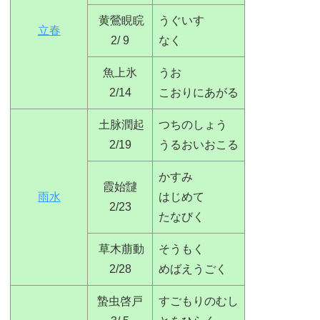
黄鶯睍睆
うぐいす
立春
2/ 9
なく
魚上氷
うお
2/14
こおりにあがる
土脉潤起
つちのしょう
2/19
うるおいおこる
かすみ
霞始靆
雨水
はじめて
2/23
たなびく
草木萠動
そうもく
2/28
めばえうごく
蟄虫啓戸
すごもりのむし