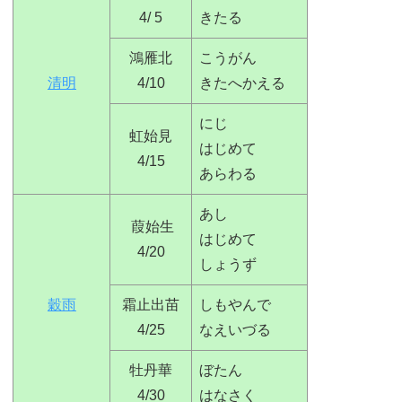
4/ 5
きたる
鴻雁北
こうがん
清明
4/10
きたへかえる
にじ
虹始見
はじめて
4/15
あらわる
あし
葭始生
はじめて
4/20
しょうず
穀雨
霜止出苗
しもやんで
4/25
なえいづる
牡丹華
ぼたん
4/30
はなさく