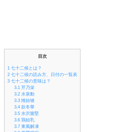
目次
1
七十二候とは？
2
七十二候の読み方、日付の一覧表
3
七十二候の意味は？
3.1
芹乃栄
3.2
水泉動
3.3
雉始雊
3.4
款冬華
3.5
水沢腹堅
3.6
鶏始乳
3.7
東風解凍