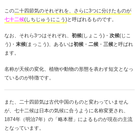
この
二十四節気のそれぞれを、さらに3つに分けたものが
七十二候
(しちじゅうにこう)
と呼ばれるものです。
なお、それら3つはそれぞれ、
初候
(しょこう)・
次候
(じこ
う)・
末候
(まっこう)、あるいは
初候
・
二候
・
三候
と呼ばれ
ます。
名称が天候の変化、植物や動物の形態を表わす短文となっ
ているのが特徴です。
また、二十四節気は古代中国のものと変わっていません
が、七十二候は日本の気候に合うように名称変更され、
1874年（明治7年）の「略本暦」によるものが現在の主流
となっています。