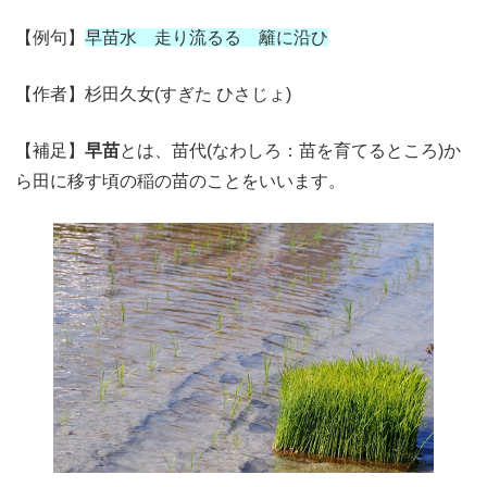
【例句】
早苗水 走り流るる 籬に沿ひ
【作者】杉田久女(すぎた ひさじょ)
【補足】
早苗
とは、苗代(なわしろ：苗を育てるところ)か
ら田に移す頃の稲の苗のことをいいます。