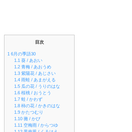
目次
1
6月の季語30
1.1
葵 / あおい
1.2
青梅 / あおうめ
1.3
紫陽花 / あじさい
1.4
雨蛙 / あまがえる
1.5
瓜の花 / うりのはな
1.6
桜桃 / おうとう
1.7
蛙 / かわず
1.8
柿の花 / かきのはな
1.9
かたつむり
1.10
黴 / かび
1.11
空梅雨 / からつゆ
1.12
黒南風 / くろはえ