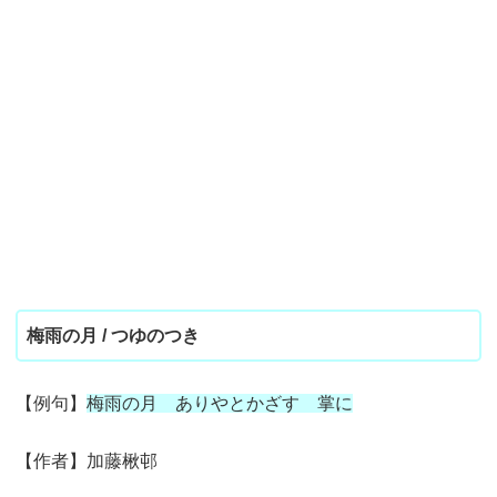
梅雨の月 / つゆのつき
【例句】
梅雨の月 ありやとかざす 掌に
【作者】加藤楸邨