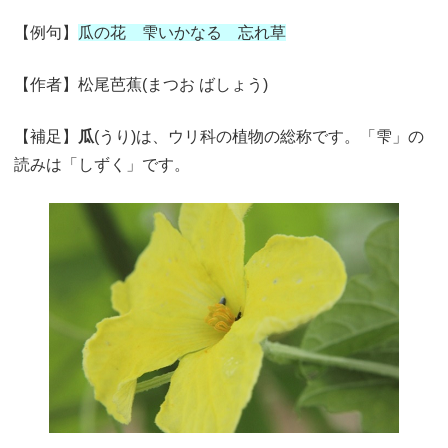
【例句】
瓜の花 雫いかなる 忘れ草
【作者】松尾芭蕉(まつお ばしょう)
【補足】
瓜
(うり)は、ウリ科の植物の総称です。「雫」の
読みは「しずく」です。