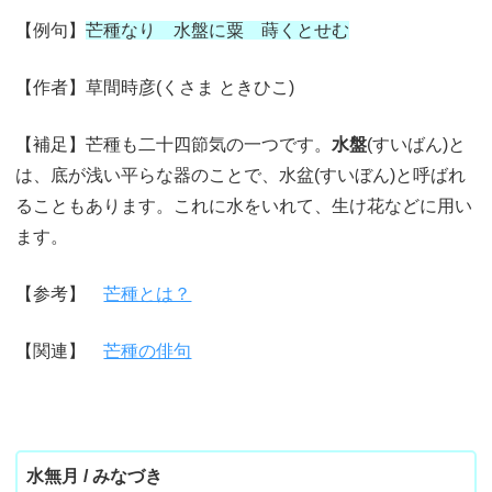
【例句】
芒種なり 水盤に粟 蒔くとせむ
【作者】草間時彦(くさま ときひこ)
【補足】芒種も二十四節気の一つです。
水盤
(すいばん)と
は、底が浅い平らな器のことで、水盆(すいぼん)と呼ばれ
ることもあります。これに水をいれて、生け花などに用い
ます。
【参考】
芒種とは？
【関連】
芒種の俳句
水無月 / みなづき