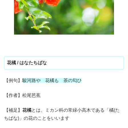
花橘 / はなたちばな
【例句】
駿河路や 花橘も 茶の匂ひ
【作者】松尾芭蕉
【補足】
花橘
とは、
ミカン科の常緑小高木である「橘(た
ちばな)」の花のことをいいます