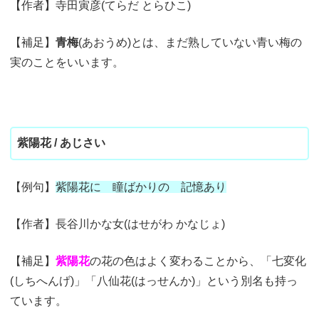
【作者】寺田寅彦(てらだ とらひこ)
【補足】
青梅
(あおうめ)とは、まだ熟していない青い梅の
実のことをいいます。
紫陽花 / あじさい
【例句】
紫陽花に 瞳ばかりの 記憶あり
【作者】長谷川かな女(はせがわ かなじょ)
【補足】
紫陽花
の花の色はよく変わることから、「七変化
(しちへんげ)」「八仙花(はっせんか)」という別名も持っ
ています。