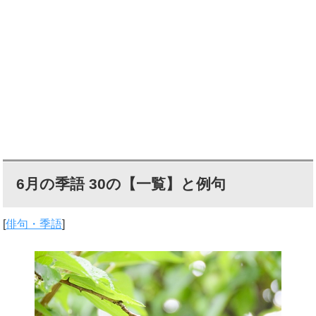
6月の季語 30の【一覧】と例句
[
俳句・季語
]