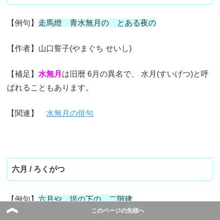
【例句】
走馬燈 青水無月の とある夜の
【作者】山口誓子(やまぐち せいし)
【補足】
水無月
は旧暦 6月の異名で、 水月(すいげつ)と呼
ばれることもあります。
【関連】
水無月の俳句
六月 / ろくがつ
【例句】
六月や 堤の下の 二階建
このページの先頭へ